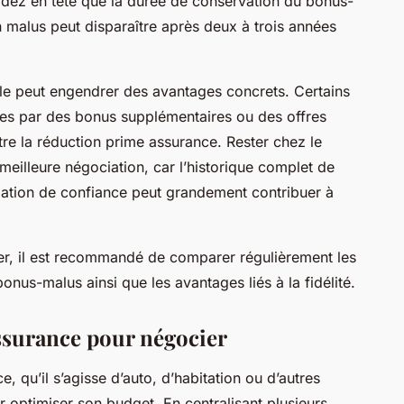
rdez en tête que la durée de conservation du bonus-
 malus peut disparaître après deux à trois années
elle peut engendrer des avantages concrets. Certains
les par des bonus supplémentaires ou des offres
tre la réduction prime assurance. Rester chez le
illeure négociation, car l’historique complet de
relation de confiance peut grandement contribuer à
er, il est recommandé de comparer régulièrement les
bonus-malus ainsi que les avantages liés à la fidélité.
ssurance pour négocier
 qu’il s’agisse d’auto, d’habitation ou d’autres
ur optimiser son budget. En centralisant plusieurs