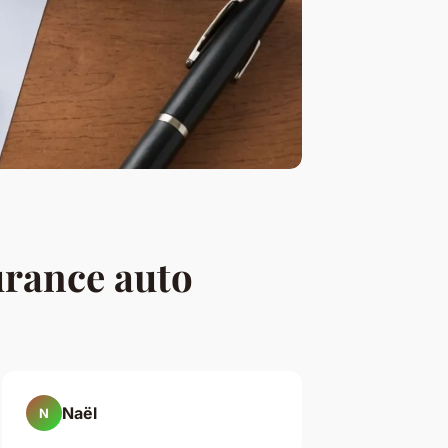
surance auto
Naël
N